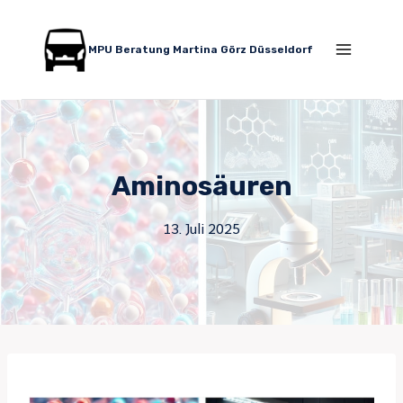
Zum
Inhalt
MPU Beratung Martina Görz Düsseldorf
springen
Aminosäuren
13. Juli 2025