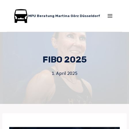
Zum
Inhalt
MPU Beratung Martina Görz Düsseldorf
springen
FIBO 2025
1. April 2025