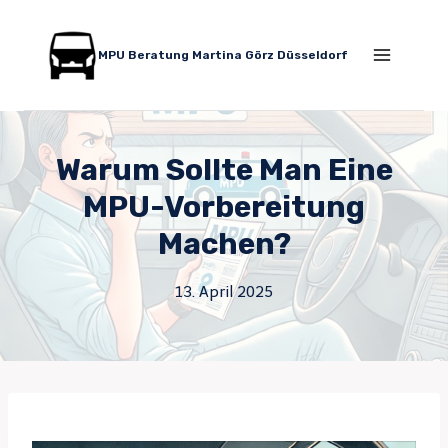
Zum
Inhalt
MPU Beratung Martina Görz Düsseldorf
springen
Warum Sollte Man Eine
MPU-Vorbereitung
Machen?
13. April 2025