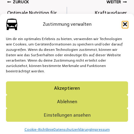
Beitrags-
ZURÜCK
WEITER
Optimale Nutrition für
Kraftausdauer
Navigation
sportliche
verbessern
Zustimmung verwalten
Höchstleistungen
Um dir ein optimales Erlebnis zu bieten, verwenden wir Technologien
wie Cookies, um Geräteinformationen zu speichern und/oder darauf
zuzugreifen. Wenn du diesen Technologien zustimmst, können wir
Daten wie das Surfverhalten oder eindeutige IDs auf dieser Website
verarbeiten. Wenn du deine Zustimmung nicht erteilst oder
zurückziehst, können bestimmte Merkmale und Funktionen
Impressum
Cookie-Richtlinie (EU)
beeinträchtigt werden.
Datenschutzerklärung
Akzeptieren
Ablehnen
© 2026 MPU Beratung Martina Görz Düsseldorf
Einstellungen ansehen
Cookie-Richtlinie
Datenschutzerklärung
Impressum